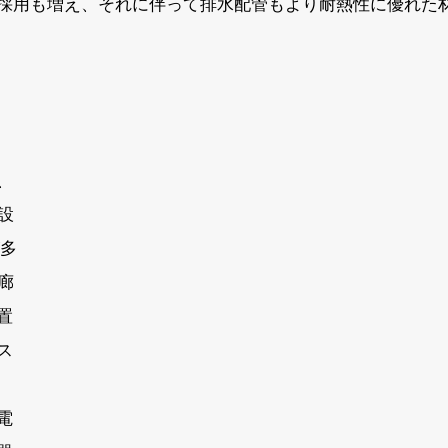
採用も増え、それに伴って排水配管もより耐熱性に優れた
、
設
が多
廊
置
ス
電