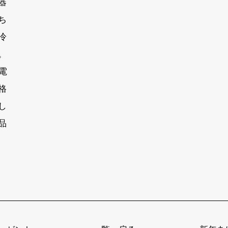
器
ち
冷
。
電
格
し
品