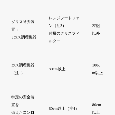
レンジフードファ
グリス除去装
ン
（注3）
左記
置→
付属のグリスフィ
以外
↓ガス調理機器
ルター
ガス調理機器
100c
80cm以上
（注1）
m以上
特定の安全装
置を
80cm
60cm以上
（注4）
備えたコンロ
以上