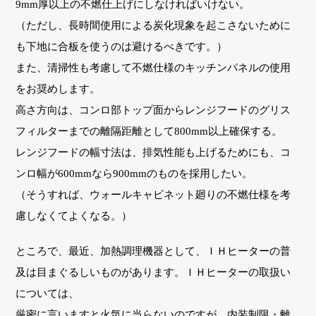
9mm厚以上の不燃仕上げにしなければいけない。
（ただし、長時間使用による炭化現象を起こさないために
も下地に合板を使うのは避けるべきです。）
また、清掃性も考慮して不燃仕様のキッチンパネルの使用
をお奨めします。
高さ方向は、コンロ部トップ面からレンジフードのグリス
フィルターまでの離隔距離として800mm以上確保する。
レンジフードの幅寸法は、排気性能も上げるためにも、コ
ンロ幅が600mmなら900mmのものを採用したい。
（そうすれば、ウォールキャビネット廻りの不燃仕様を考
慮しなくてよくなる。）
ところで、最近、加熱調理機器として、ＩＨヒーターの普
及は目まぐるしいものがあります。ＩＨヒーターの取扱い
については、
厳密に言いますと火気に当らないのですが、内装制限・離