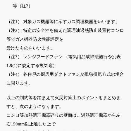
等
（注2）
（注1） 対象ガス機器等に示すガス調理機器をいいます。
（注2） 特定の安全性を備えた調理油過熱防止装置付コンロ
等でガス機器防火性能評定を
受けたものをいいます。
（注3） レンジフードファン （電気用品取締法施行令別表
1.9(1)に規定する換気扇）
（注4） 各住戸の厨房用ダクトファンが単独排気方式の場合
に限ります。
以上の制約等を踏まえて火災対策上のポイントをまとめま
すと、次のようになります。
コンロ等加熱調理機器廻りの壁面は、過熱調理機器から左
右150mm以上離した上で