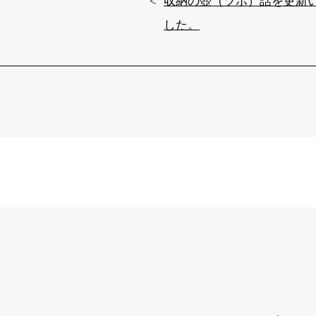
収納の壺（ツボ）話を更新
した。