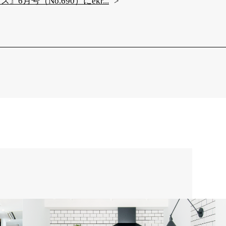
』6月号（No.690）にekr...