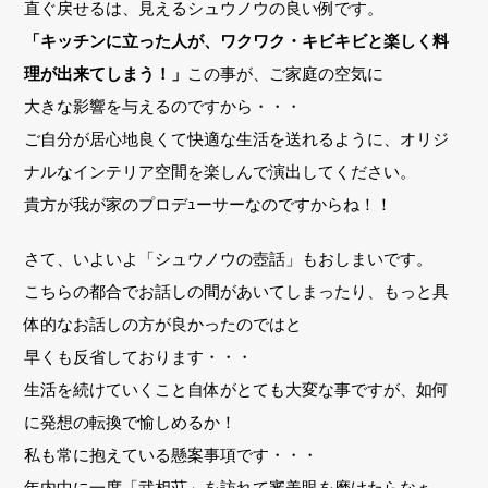
直ぐ戻せるは、見えるシュウノウの良い例です。
「キッチンに立った人が、ワクワク・キビキビと楽しく料
理が出来てしまう！」
この事が、ご家庭の空気に
大きな影響を与えるのですから・・・
ご自分が居心地良くて快適な生活を送れるように、オリジ
ナルなインテリア空間を楽しんで演出してください。
貴方が我が家のプロデｭーサーなのですからね！！
さて、いよいよ「シュウノウの壺話」もおしまいです。
こちらの都合でお話しの間があいてしまったり、もっと具
体的なお話しの方が良かったのではと
早くも反省しております・・・
生活を続けていくこと自体がとても大変な事ですが、如何
に発想の転換で愉しめるか！
私も常に抱えている懸案事項です・・・
年内中に一度「武相荘」を訪れて審美眼を磨けたらなぁ、