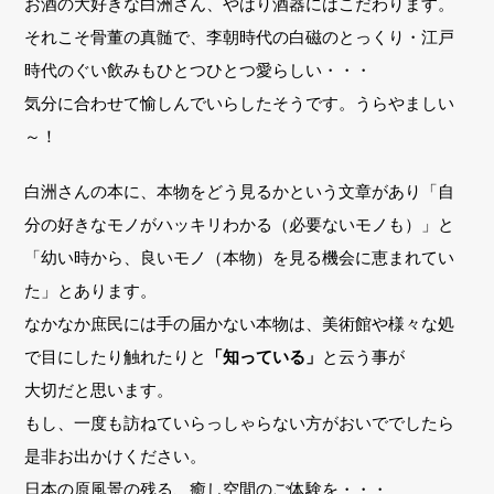
お酒の大好きな白洲さん、やはり酒器にはこだわります。
それこそ骨董の真髄で、李朝時代の白磁のとっくり・江戸
時代のぐい飲みもひとつひとつ愛らしい・・・
気分に合わせて愉しんでいらしたそうです。うらやましい
～！
白洲さんの本に、本物をどう見るかという文章があり「自
分の好きなモノがハッキリわかる（必要ないモノも）」と
「幼い時から、良いモノ（本物）を見る機会に恵まれてい
た」とあります。
なかなか庶民には手の届かない本物は、美術館や様々な処
で目にしたり触れたりと
「知っている」
と云う事が
大切だと思います。
もし、一度も訪ねていらっしゃらない方がおいででしたら
是非お出かけください。
日本の原風景の残る、癒し空間のご体験を・・・