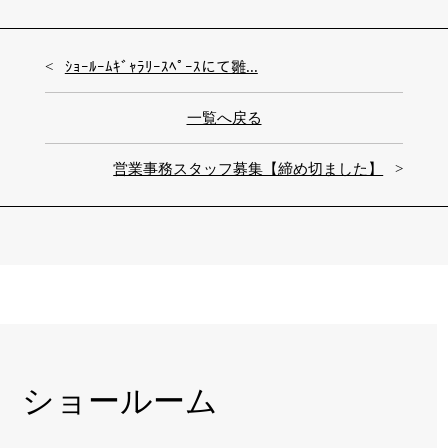
ｼｮｰﾙｰﾑｷﾞｬﾗﾘｰｽﾍﾟｰｽにて雛...
一覧へ戻る
営業事務スタッフ募集【締め切ました】
ショールーム