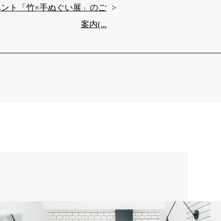
ベント「竹×手ぬぐい展」のご
案内(...