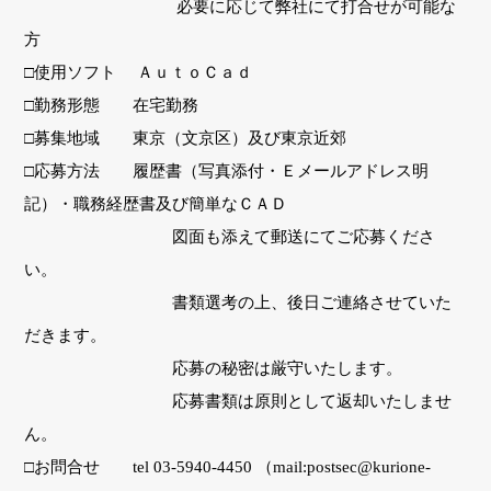
必要に応じて弊社にて打合せが可能な
方
□使用ソフト ＡｕｔｏＣａｄ
□勤務形態 在宅勤務
□募集地域 東京（文京区）及び東京近郊
□応募方法 履歴書（写真添付・Ｅメールアドレス明
記）・職務経歴書及び簡単なＣＡＤ
図面も添えて郵送にてご応募くださ
い。
書類選考の上、後日ご連絡させていた
だきます。
応募の秘密は厳守いたします。
応募書類は原則として返却いたしませ
ん。
□お問合せ tel 03-5940-4450 （mail:postsec@kurione-