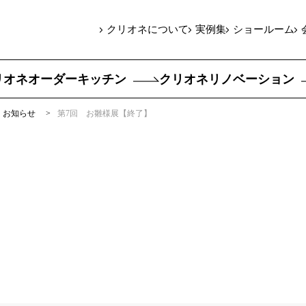
クリオネについて
実例集
ショールーム
リオネオーダーキッチン
クリオネリノベーション
お知らせ
第7回 お雛様展【終了】