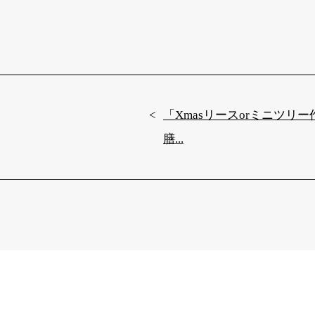
「Xmasリースorミニツリ
膳...