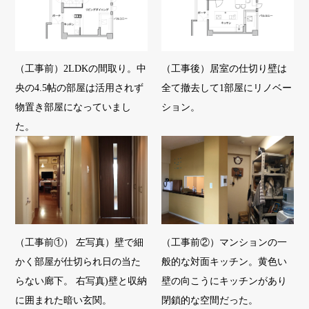
（工事前）2LDKの間取り。中
（工事後）居室の仕切り壁は
央の4.5帖の部屋は活用されず
全て撤去して1部屋にリノベー
物置き部屋になっていまし
ション。
た。
（工事前①） 左写真）壁で細
（工事前②）マンションの一
かく部屋が仕切られ日の当た
般的な対面キッチン。黄色い
らない廊下。 右写真)壁と収納
壁の向こうにキッチンがあり
に囲まれた暗い玄関。
閉鎖的な空間だった。